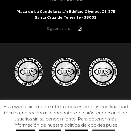
Plaza de La Candelaria s/n Edificio Olympo, Of. 275
Santa Cruz de Tenerife · 38002
Síguenos en...
Esta web únicamente utiliza cookies propias con finalidad
técnica, no recaba ni cede datos de carácter personal de
usuarios sin su conocimiento. Para obtener más
información de nuestra política de cookies pulse
© 2021
G13 Estudio Creativo