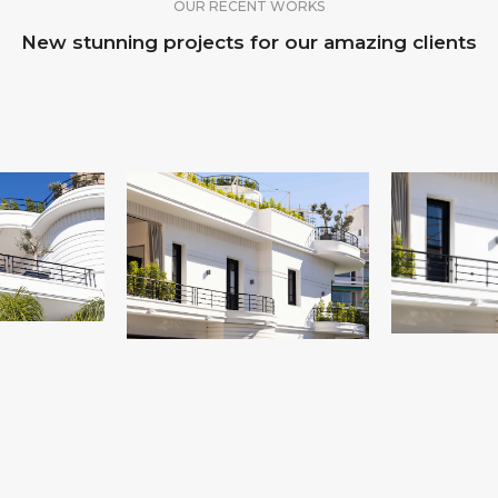
OUR RECENT WORKS
New stunning projects for our amazing clients
VIVIENDA EN SANTA
N SANTA
VIVIEND
CRUZ DE TENERIFE
NERIFE 9
CRUZ DE
8