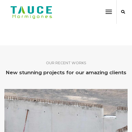
Toggle
Navigati
SHARE OUR WORK
OUR RECENT WORKS
New stunning projects for our amazing clients