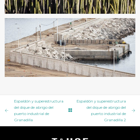
ESPALDÓN Y SUPERESTRUCTURA DEL DIQUE DE ABRIGO
DEL PUERTO INDUSTRIAL DE GRANADILLA 4
ESPALDÓN Y SUPERESTRUCTURA DEL DIQUE DE ABRIGO
DEL PUERTO INDUSTRIAL DE GRANADILLA 3
Espaldón y superestructura
Espaldón y superestructura
del dique de abrigo del
del dique de abrigo del
puerto industrial de
puerto industrial de
Granadilla
Granadilla 2