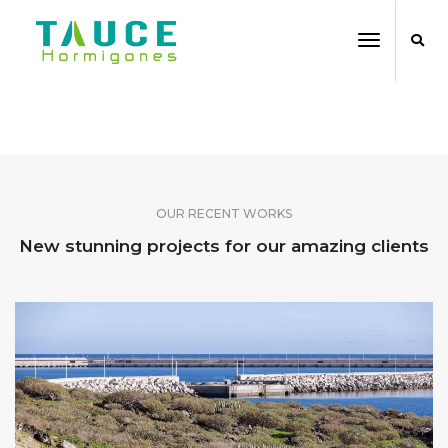
Toggle
Navigati
SHARE OUR WORK
OUR RECENT WORKS
New stunning projects for our amazing clients