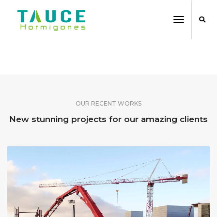
Toggle
Navigati
SHARE OUR WORK
OUR RECENT WORKS
New stunning projects for our amazing clients