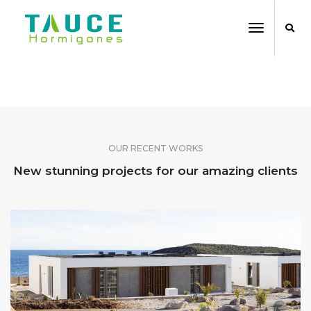
Toggle
Navigati
SHARE OUR WORK
OUR RECENT WORKS
New stunning projects for our amazing clients